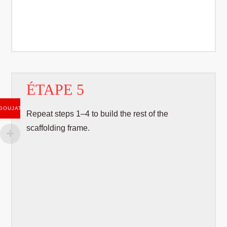
ÉTAPE 5
GOUJAT
Repeat steps 1–4 to build the rest of the
scaffolding frame.