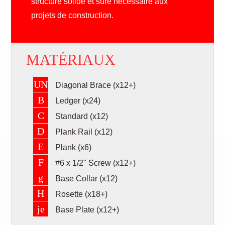
structure solide et sûre nécessaire aux
projets de construction.
MATÉRIAUX
UN
Diagonal Brace (x12+)
B
Ledger (x24)
C
Standard (x12)
D
Plank Rail (x12)
E
Plank (x6)
F
#6 x 1/2" Screw (x12+)
g
Base Collar (x12)
H
Rosette (x18+)
je
Base Plate (x12+)