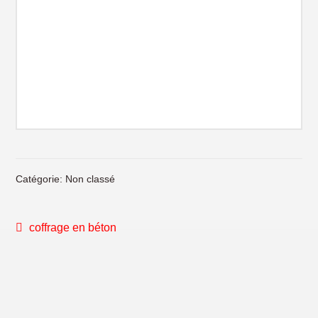
Catégorie: Non classé
NAVIGATION
Post
coffrage en béton
précédent:
DE
L'ARTICLE