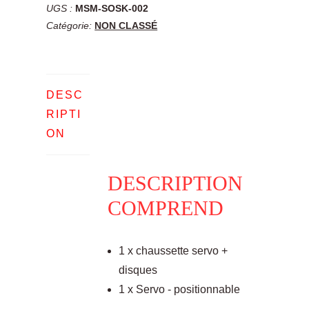
Sock
UGS :
MSM-SOSK-002
-
Catégorie:
NON CLASSÉ
Positionable
DESC
RIPTI
ON
DESCRIPTION
COMPREND
1 x chaussette servo +
disques
1 x Servo - positionnable