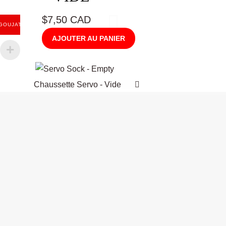
$7,50 CAD
GOUJAT
AJOUTER AU PANIER
Chaussette Servo - Vide