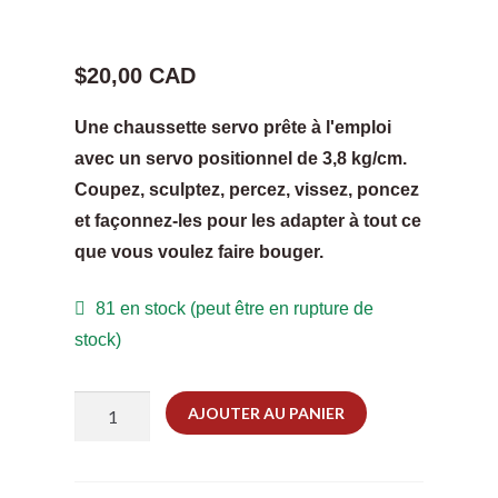
$20,00 CAD
Une chaussette servo prête à l'emploi
avec un servo positionnel de 3,8 kg/cm.
Coupez, sculptez, percez, vissez, poncez
et façonnez-les pour les adapter à tout ce
que vous voulez faire bouger.
81 en stock (peut être en rupture de
stock)
quantité
AJOUTER AU PANIER
de
Servo