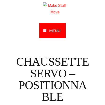
Passer
Aller
à
au
la
contenu
navigation
MENU
CHAUSSETTE
SERVO –
POSITIONNA
BLE