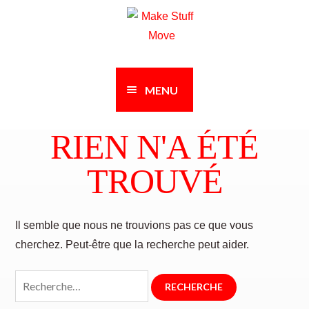
Passer
Aller
à
au
la
contenu
navigation
MENU
RIEN N'A ÉTÉ
TROUVÉ
Il semble que nous ne trouvions pas ce que vous
cherchez. Peut-être que la recherche peut aider.
Rechercher :