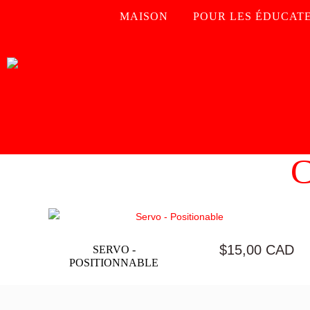
MAISON
POUR LES ÉDUCAT
Passer
Aller
à
au
la
contenu
navigation
$15,00 CAD
SERVO -
POSITIONNABLE