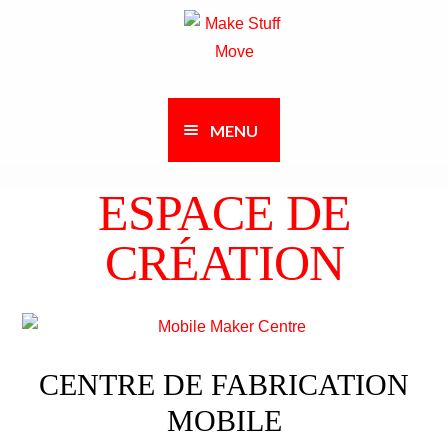
Passer
Aller
à
au
la
contenu
navigation
MENU
ESPACE DE
CRÉATION
CENTRE DE FABRICATION
MOBILE